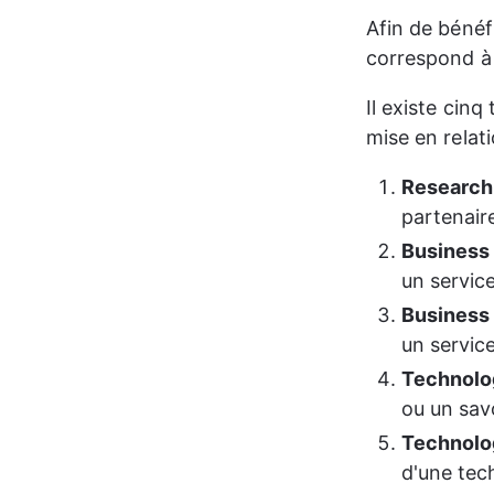
Afin de bénéfi
correspond à
Il existe cin
mise en relati
Research
partenair
Business
un service
Business
un service
Technolo
ou un savo
Technolo
d'une tech