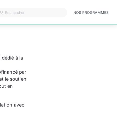
NOS PROGRAMMES
S'ouvre
dans
un
nouvel
onglet
dédié à la 
ofinancé par 
 le soutien 
out en 
lation avec 