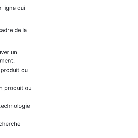
 ligne qui 
cadre de la 
uver un 
ement.
 produit ou 
un produit ou 
 technologie 
echerche 