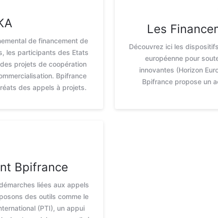
KA
Les Finance
nemental de financement de
Découvrez ici les dispositi
, les participants des Etats
européenne pour souten
des projets de coopération
innovantes (Horizon Europ
ommercialisation. Bpifrance
Bpifrance propose un 
uréats des appels à projets.
t Bpifrance
 démarches liées aux appels
oposons des outils comme le
ternational (PTI), un appui