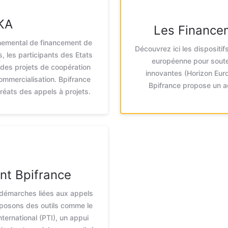
KA
Les Finance
nemental de financement de
Découvrez ici les dispositi
, les participants des Etats
européenne pour souten
des projets de coopération
innovantes (Horizon Europ
ommercialisation. Bpifrance
Bpifrance propose un 
uréats des appels à projets.
t Bpifrance
 démarches liées aux appels
oposons des outils comme le
ternational (PTI), un appui